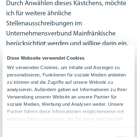
Durch Anwählen dieses Kästchens, möchte
ich für weitere ähnliche
Stellenausschreibungen im
Unternehmensverbund Mainfränkische
berücksichtigt werden und willige darin ein,
dass meine Bewerbung und die darin
Diese Webseite verwendet Cookies
enthaltenen personenbezogenen Daten zu
Wir verwenden Cookies, um Inhalte und Anzeigen zu
diesem Zweck im Bewerberpool für die
personalisieren, Funktionen für soziale Medien anbieten
zu können und die Zugriffe auf unsere Website zu
Dauer von längstens 12 Monaten
analysieren. Außerdem geben wir Informationen zu Ihrer
gespeichert und an weitere Unternehmen
Verwendung unserer Website an unsere Partner für
des Unternehmensverbundes übermittelt
soziale Medien, Werbung und Analysen weiter. Unsere
Partner führen diese Informationen möglicherweise mit
werden.
weiteren Daten zusammen, die Sie ihnen bereitgestellt
haben oder die sie im Rahmen Ihrer Nutzung der Dienste
Rechtsgrundlage der Datenverarbeitung ist
gesammelt haben.
Einwilligungsauswahl