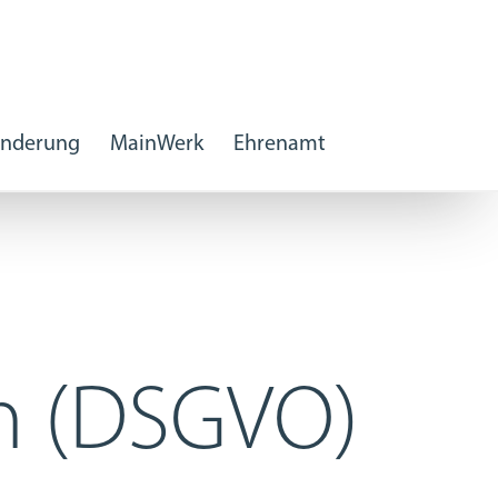
inderung
MainWerk
Ehrenamt
n (DSGVO)