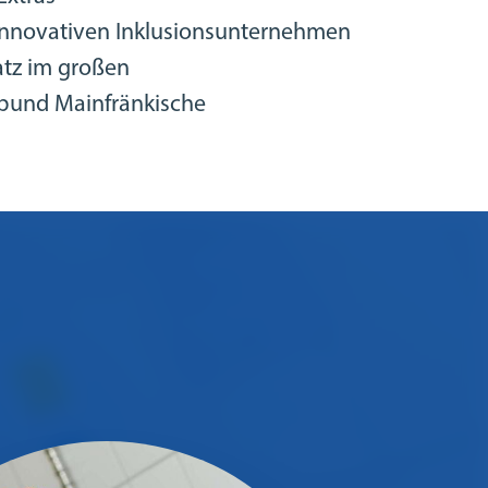
innovativen Inklusionsunternehmen
atz im großen
und Mainfränkische