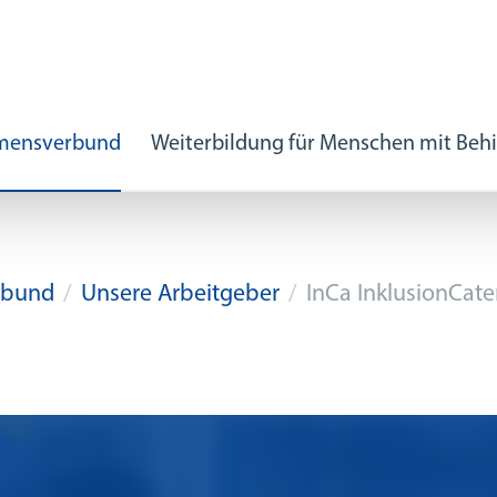
hmensverbund
Weiterbildung für Menschen mit Beh
kische
rbund
Unsere Arbeitgeber
InCa InklusionCat