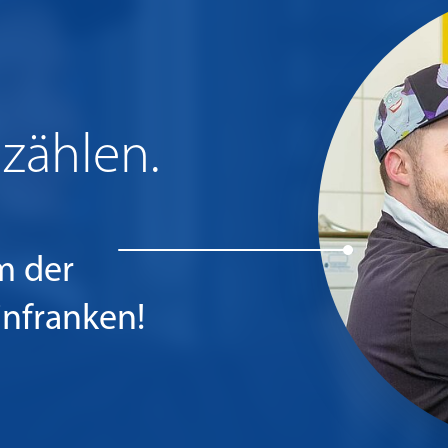
zählen.
m der
infranken!