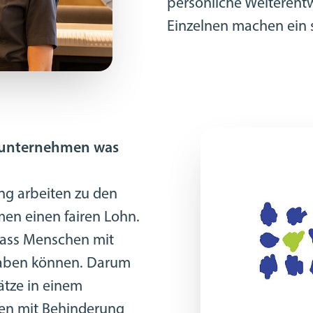
persönliche Weiterentw
Einzelnen machen ein s
nsunternehmen was
g arbeiten zu den
n einen fairen Lohn.
ass Menschen mit
haben können. Darum
lätze in einem
en mit Behinderung