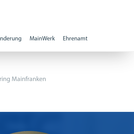
inderung
MainWerk
Ehrenamt
ering Mainfranken