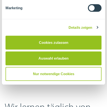
verstehen uns als nachhaltiger Partner,
Marketing
Begleiter und Unterstützer für Menschen mit
Behinderung. Getreu unserem Motto:
„Wir
Details zeigen
leben Inklusion!“
Unsere Unternehmenskultur ist zudem von
Cookies zulassen
Offenheit und Respekt geprägt. Wir
ermutigen Menschen mit Behinderung, sich
Auswahl erlauben
bei uns zu bewerben und Teil unseres Teams
zu werden.
Nur notwendige Cookies