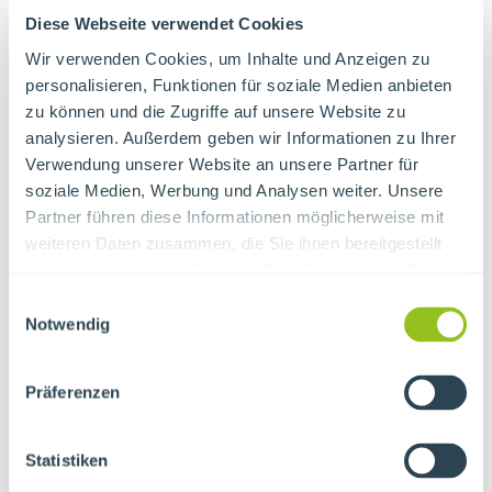
Diese Webseite verwendet Cookies
Wir verwenden Cookies, um Inhalte und Anzeigen zu
personalisieren, Funktionen für soziale Medien anbieten
zu können und die Zugriffe auf unsere Website zu
analysieren. Außerdem geben wir Informationen zu Ihrer
Verwendung unserer Website an unsere Partner für
soziale Medien, Werbung und Analysen weiter. Unsere
Partner führen diese Informationen möglicherweise mit
Die Mainfränkische Werkstätten GmbH ist
weiteren Daten zusammen, die Sie ihnen bereitgestellt
eine gemeinnützige Einrichtung, deren
haben oder die sie im Rahmen Ihrer Nutzung der Dienste
Aufgabe die Integration und Inklusion von
gesammelt haben.
Einwilligungsauswahl
Notwendig
Menschen mit Behinderung ist. Sie ist Teil
des Unternehmensverbundes
Präferenzen
Mainfränkische, in dem aktuell rund 2200
Mitarbeiter, davon 1350 Menschen mit
Statistiken
Behinderung, beschäftigt sind. Wir