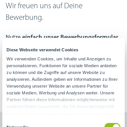
Wir freuen uns auf Deine
Bewerbung.
Nutze
einfach unser Bewerbungsformular
,
oder sende Deine Bewerbung per E-Mail (als
Diese Webseite verwendet Cookies
eine PDF-Datei) an:
bewerbung@ifd-
Wir verwenden Cookies, um Inhalte und Anzeigen zu
wuerzburg.de
personalisieren, Funktionen für soziale Medien anbieten
zu können und die Zugriffe auf unsere Website zu
Bewerbungen per Post bitte an: IFD
analysieren. Außerdem geben wir Informationen zu Ihrer
Würzburg GmbH, z.Hd. Personalarbeit,
Verwendung unserer Website an unsere Partner für
soziale Medien, Werbung und Analysen weiter. Unsere
Bahnhofplatz 2, 97070 Würzburg
Partner führen diese Informationen möglicherweise mit
weiteren Daten zusammen, die Sie ihnen bereitgestellt
haben oder die sie im Rahmen Ihrer Nutzung der Dienste
gesammelt haben.
Einwilligungsauswahl
Bitte beachte, dass im