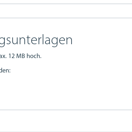
gsunterlagen
max. 12 MB hoch.
den: