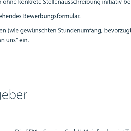
h ohne konkrete Stellenausschreibung initiativ b
stehendes Bewerbungsformular.
nen (wie gewünschten Stundenumfang, bevorzugter
n uns" ein.
geber